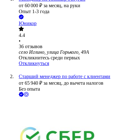
от
60 000
₽
за месяц,
на руки
Опыт 1-3 года
Юникор
4.4
•
36
отзывов
село Иглино, улица Горького, 49А
Откликнитесь среди первых
Откликнуться
Старший менеджер по работе с клиентами
от
65 940
₽
за месяц,
до вычета налогов
Без опыта