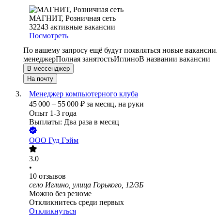
МАГНИТ, Розничная сеть
32243
активные вакансии
Посмотреть
По вашему запросу ещё будут появляться новые вакансии
менеджер
Полная занятость
Иглино
В названии вакансии
В мессенджер
На почту
Менеджер компьютерного клуба
45 000
–
55 000
₽
за месяц,
на руки
Опыт 1-3 года
Выплаты: Два раза в месяц
ООО
Гуд Гэйм
3.0
•
10
отзывов
село Иглино, улица Горького, 12/3Б
Можно без резюме
Откликнитесь среди первых
Откликнуться