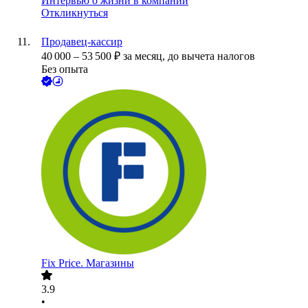
Интервью о жизни в компании
Откликнуться
Продавец-кассир
40 000
–
53 500
₽
за месяц,
до вычета налогов
Без опыта
Fix Price. Магазины
3.9
•